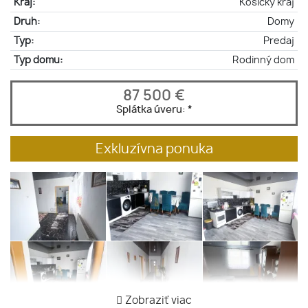
Kraj:
Košický kraj
Druh:
Domy
Typ:
Predaj
Typ domu:
Rodinný dom
87 500 €
Splátka úveru:
*
Exkluzívna ponuka
Zobraziť viac