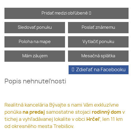
Pridať medzi obľúbené
Sledovať ponuku
Poslať známemu
Poloha na mape
Vytlačiť ponuku
Mám záujem
Mesačná splátka
Zdieľať na Facebooku
Popis nehnuteľnosti
Realitná kancelária Bývajte s nami Vám exkluzívne
ponúka
na predaj
samostatne stojaci
rodinný dom
v
tichej a vyhľadávanej lokalite v obci
Hrčeľ
, len 11 km
od okresného mesta Trebišov.