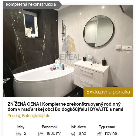
kompletná rekonštrukcia
Exkluzívna ponuka
ZNÍŽENÁ CENA | Kompletne zrekonštruovaný rodinný
dom v maďarskej obci Boldogkőújfalu | BÝVAJTE s nami
Predaj, Boldogkőújfalu
Izby
Pozemok
Inž. siete
Typ zeme
2
2
1800 m
áno
rovina