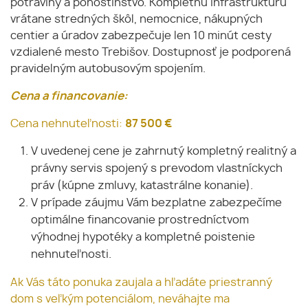
potraviny a pohostinstvo. Kompletnú infraštruktúru
vrátane stredných škôl, nemocnice, nákupných
centier a úradov zabezpečuje len 10 minút cesty
vzdialené mesto Trebišov. Dostupnosť je podporená
pravidelným autobusovým spojením.
Cena a financovanie:
Cena nehnuteľnosti:
87 500 €
V uvedenej cene je zahrnutý kompletný realitný a
právny servis spojený s prevodom vlastníckych
práv (kúpne zmluvy, katastrálne konanie).
V prípade záujmu Vám bezplatne zabezpečíme
optimálne financovanie prostredníctvom
výhodnej hypotéky a kompletné poistenie
nehnuteľnosti.
Ak Vás táto ponuka zaujala a hľadáte priestranný
dom s veľkým potenciálom, neváhajte ma