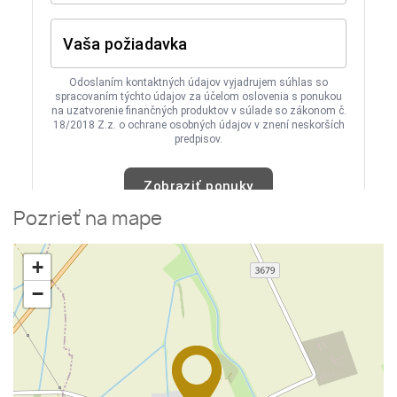
Pozrieť na mape
+
−