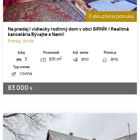
Exkluzívna ponuka
Na predaj | vidiecky rodinný dom v obci SIRNÍK | Realitná
kancelária Bývajte s Nami!
Predaj, Sirník
Izby
Pozemok
Inž. siete
Pivnica
2
3
691 m
áno
áno
Typ zeme
rovina
83 000
€