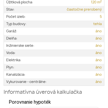
2
Úžitková plocha:
120 m
Stav:
čiastočne prerobený
Počet izieb:
5
Typ budovy:
tehla
Garáž:
áno
Dielňa:
áno
Inžinierske siete:
áno
Voda:
áno
Elektrika:
áno
Plyn:
áno
Kanalizácia:
áno
Vykurovanie - centrálne:
áno
Informatívna úverová kalkulačka