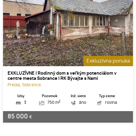
Exkluzívna ponuka
EXKLUZÍVNE | Rodinný dom s veľkým potenciálom v
centre mesta Sobrance | RK Bývajte s Nami
Predaj, Sobrance
Izby
Pozemok
Inž. siete
Typ zeme
2
3
750 m
áno
rovina
85 000
€