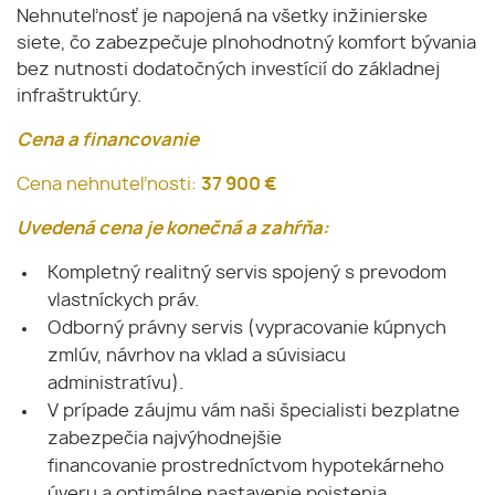
Nehnuteľnosť je napojená na všetky inžinierske
siete, čo zabezpečuje plnohodnotný komfort bývania
bez nutnosti dodatočných investícií do základnej
infraštruktúry.
Cena a financovanie
Cena nehnuteľnosti:
37 900 €
Uvedená cena je konečná a zahŕňa:
Kompletný realitný servis spojený s prevodom
vlastníckych práv.
Odborný právny servis (vypracovanie kúpnych
zmlúv, návrhov na vklad a súvisiacu
administratívu).
V prípade záujmu vám naši špecialisti bezplatne
zabezpečia najvýhodnejšie
financovanie prostredníctvom hypotekárneho
úveru a optimálne nastavenie poistenia