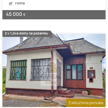
rovina
45 000
€
2 v 1,dva domy na pozemku
Exkluzívna ponuka