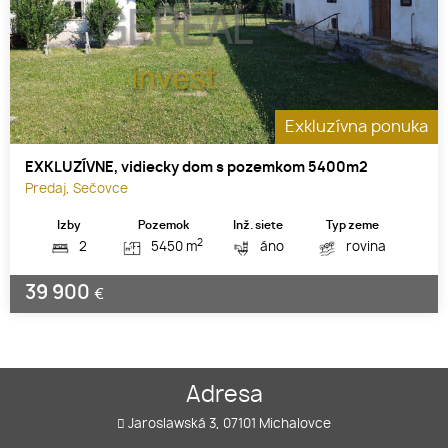
Exkluzívna ponuka
EXKLUZÍVNE, vidiecky dom s pozemkom 5400m2
Predaj, Sečovce
Izby
Pozemok
Inž. siete
Typ zeme
2
2
5450 m
áno
rovina
39 900
€
Adresa
Jaroslawská 3, 07101 Michalovce