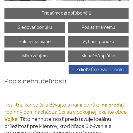
Pridať medzi obľúbené
Sledovať ponuku
Poslať známemu
Poloha na mape
Vytlačiť ponuku
Mám záujem
Mesačná splátka
Zdieľať na Facebooku
Popis nehnuteľnosti
Realitná kancelária Bývajte s nami ponúka
na predaj
rodinný dom nachádzajúci sa v pokojnej lokalite obce
Vojka
.
Táto nehnuteľnosť predstavuje ideálnu
príležitosť pre klientov, ktorí hľadajú bývanie s