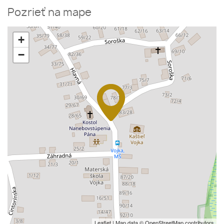
Pozrieť na mape
+
−
Leaflet
| Map data ©
OpenStreetMap
contributors