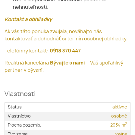
nehnuteľnosti.
Kontakt a obhliadky
Ak vás táto ponuka zaujala, neváhajte nás
kontaktovať a dohodnúť si termín osobnej obhliadky.
Telefónny kontakt:
0918 370 447
Realitná kancelária
Bývajte s nami
– Váš spoľahlivý
partner v bývaní.
Vlastnosti
Status:
aktívne
Vlastníctvo:
osobné
2
Plocha pozemku:
2034 m
Typ zeme:
rovina