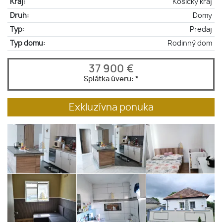
Kraj:
Košický kraj
Druh:
Domy
Typ:
Predaj
Typ domu:
Rodinný dom
37 900 €
Splátka úveru:
*
Exkluzívna ponuka