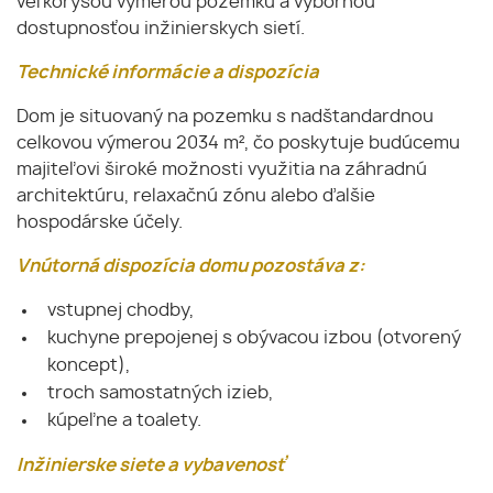
veľkorysou výmerou pozemku a výbornou
dostupnosťou inžinierskych sietí.
Technické informácie a dispozícia
Dom je situovaný na pozemku s nadštandardnou
celkovou výmerou 2034 m², čo poskytuje budúcemu
majiteľovi široké možnosti využitia na záhradnú
architektúru, relaxačnú zónu alebo ďalšie
hospodárske účely.
Vnútorná dispozícia domu pozostáva z:
vstupnej chodby,
kuchyne prepojenej s obývacou izbou (otvorený
koncept),
troch samostatných izieb,
kúpeľne a toalety.
Inžinierske siete a vybavenosť