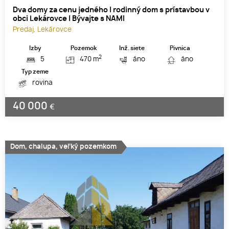
Dva domy za cenu jedného | rodinný dom s prístavbou v
obci Lekárovce | Bývajte s NAMI
Predaj, Lekárovce
Izby
Pozemok
Inž. siete
Pivnica
2
5
470 m
áno
áno
Typ zeme
rovina
40 000
€
Dom, chalupa, veľký pozemkom