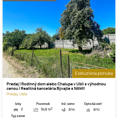
Exkluzívna ponuka
Predaj | Rodinný dom alebo Chalupa v Ubli s výhodnou
cenou | Realitná kancelária Bývajte s NAMI!
Predaj, Ubľa
Izby
Pozemok
Inž. siete
Optická sieť
2
3
948 m
áno
áno
Typ zeme