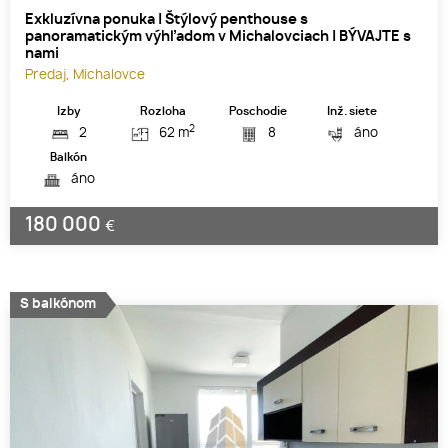
Exkluzívna ponuka | Štýlový penthouse s
panoramatickým výhľadom v Michalovciach | BÝVAJTE s
nami
Predaj, Michalovce
Izby
Rozloha
Poschodie
Inž. siete
2
2
62 m
8
áno
Balkón
áno
180 000
€
S balkónom