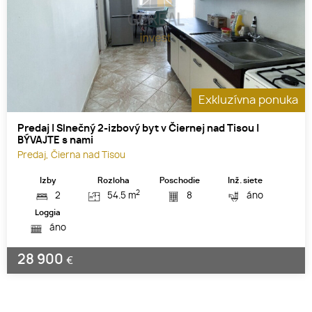
Exkluzívna ponuka
Predaj | Slnečný 2-izbový byt v Čiernej nad Tisou |
BÝVAJTE s nami
Predaj, Čierna nad Tisou
Izby
Rozloha
Poschodie
Inž. siete
2
2
54.5 m
8
áno
Loggia
áno
28 900
€