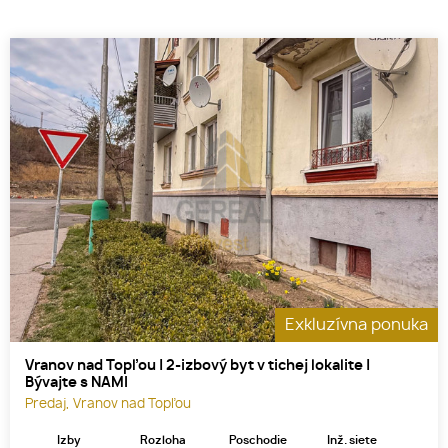
Exkluzívna ponuka
Vranov nad Topľou | 2-izbový byt v tichej lokalite |
Bývajte s NAMI
Predaj, Vranov nad Topľou
Izby
Rozloha
Poschodie
Inž. siete