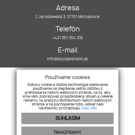
Adresa
Jaroslawská 3, 07101 Michalovce
Telefón
+421 951 304 316
E-mail
info@byvajtesnami.sk
Úvod
Nehnuteľnosti
Používame cookies
O nás
Chcem predať
Súbory cookie a ďalšie technológie sledovania
používame na zlepšenie vášho zážitku z
Financovanie
Referencie
prehliadania našich webových stránok, na to, aby
sme vám zobrazovali prispôsobený obsah a cielené
Služby
reklamy, na analýzu návštevnosti našich webových
Náš tím
stránok a na pochopenie toho, odkiaľ naši
návštevníci prichádzajú.
Viac info
Kontakt
SÚHLASÍM
Nesúhlasím
webex.digital
-
REALVIA.sk