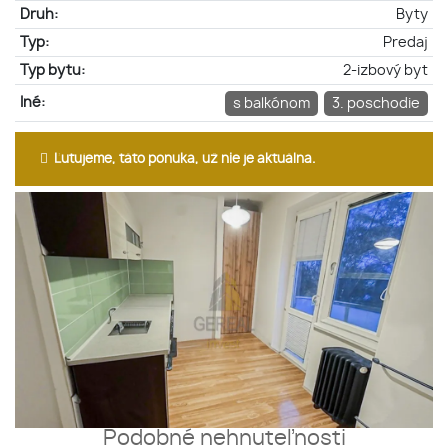
Druh:
Byty
Typ:
Predaj
Typ bytu:
2-izbový byt
Iné:
s balkónom
3. poschodie
Ľutujeme, táto ponuka, už nie je aktuálna.
Podobné nehnuteľnosti