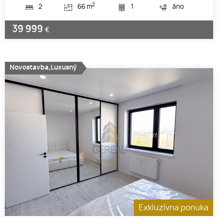
2
2
66 m
1
áno
39 999
€
Novostavba,Luxusný
Exkluzívna ponuka